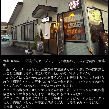
創業2007年。中区高丘でオープンし、その後移転して現在は葵西で営業
中。
「五十八」という店名は、店主の鈴木譲治さんが「58歳」の時に開業し
たことに由来します。すごいですよね、そのバイタリティが。
「絹のようにしなやかなコシのあるうどん」を表現するために名付けら
れた「絹腰うどん」。五十八のうどんを食べると、「ただカタイのがう
どんの"コシ"ではない」ことがよーくわかります。
次々に生み出されるオリジナルうどんには、店主ジョージさんの創作意
欲とセンスの良さが光ります。当然どれもハズレがない！
メニューの一部を挙げていくと、カルボナーラうどん、アラビアータう
どん、鍋焼きうどん、麻婆茄子焼きうどん、カモネギカレーうどん、
坦々麺 などなど...。