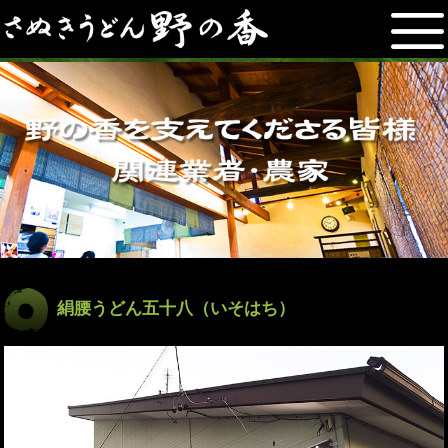
絹腰うどん五十八（いそはち）