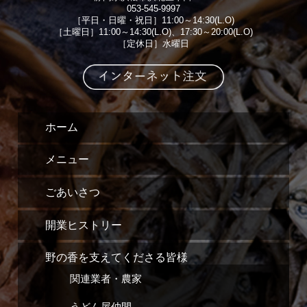
053-545-9997
［平日・日曜・祝日］11:00～14:30(L.O)
［土曜日］11:00～14:30(L.O)、17:30～20:00(L.O)
［定休日］水曜日
ホーム
メニュー
ごあいさつ
開業ヒストリー
野の香を支えてくださる皆様
関連業者・農家
うどん屋仲間