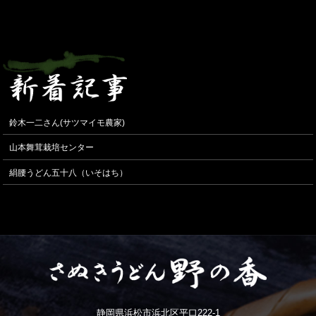
鈴木一二さん(サツマイモ農家)
山本舞茸栽培センター
絹腰うどん五十八（いそはち）
静岡県浜松市浜北区平口222-1