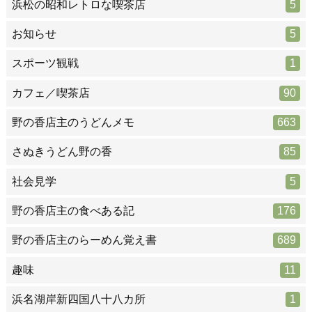
浜松の昭和レトロな喫茶店
5
お知らせ
5
スポーツ観戦
1
カフェ／喫茶店
90
野の香店主のうどんメモ
663
さぬきうどん野の香
85
社会見学
5
野の香店主の食べある記
176
野の香店主のらーめん覚え書
689
趣味
11
浜名湖岸新四国八十八カ所
1