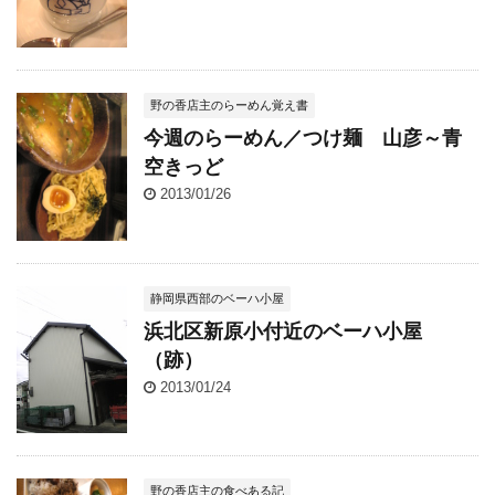
野の香店主のらーめん覚え書
今週のらーめん／つけ麺 山彦～青
空きっど
2013/01/26
静岡県西部のベーハ小屋
浜北区新原小付近のベーハ小屋
（跡）
2013/01/24
野の香店主の食べある記