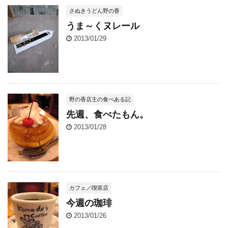
さぬきうどん野の香
うま～くヌレール
2013/01/29
野の香店主の食べある記
先週、食べたもん。
2013/01/28
カフェ／喫茶店
今週の珈琲
2013/01/26