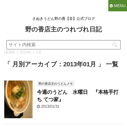
MENU
さぬきうどん野の香【非】公式ブログ
野の香店主のつれづれ日記
HOME
>
2013年
>
1月
「 月別アーカイブ：2013年01月 」 一覧
野の香店主のうどんメモ
今週のうどん 水曜日 『本格手打
ち てつ家』
2013/01/31