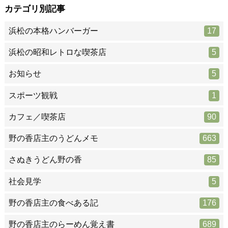
カテゴリ別記事
浜松の本格ハンバーガー
17
浜松の昭和レトロな喫茶店
5
お知らせ
5
スポーツ観戦
1
カフェ／喫茶店
90
野の香店主のうどんメモ
663
さぬきうどん野の香
85
社会見学
5
野の香店主の食べある記
176
野の香店主のらーめん覚え書
689