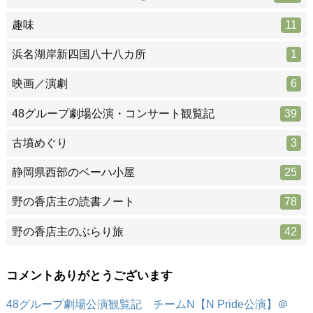
趣味
11
浜名湖岸新四国八十八カ所
1
映画／演劇
6
48グループ劇場公演・コンサート観覧記
39
古墳めぐり
3
静岡県西部のベーハ小屋
25
野の香店主の読書ノート
78
野の香店主のぶらり旅
42
コメントありがとうございます
48グループ劇場公演観覧記 チームN【N Pride公演】＠