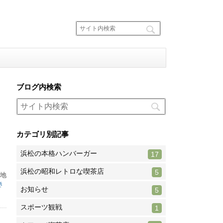
ブログ内検索
カテゴリ別記事
浜松の本格ハンバーガー
17
浜松の昭和レトロな喫茶店
5
。地
き
お知らせ
5
スポーツ観戦
1