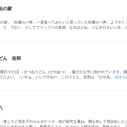
松の家
松の家。 ↓牡蠣カバ丼…一度食べてみたいと思っていた牡蠣カバ丼。ようやく
、で、でかい。そしてプリップリの食感。なるほどね。うなぎのタレに合...
どん 佐和
水曜日その1】 ↓きつねうどん（ひやあつ）…揚げが上手に炊かれています。
どよい。 ↓いやぁ、いいですねー、このうどん。佐和は、“ひやあ...
続きを
八
】 ↓青じそと明太子のカルボナーラ…味の研究を重ね、満を持して商品化した
のカルボナーラと違い、和風テイスト。クリームと明太子が、意外と合う...