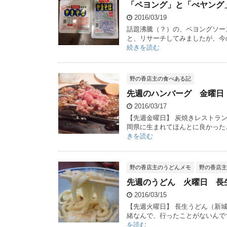
「ペヨング」と「ぺヤング
2016/03/19
話題沸騰（？）の、ペヨングソー
と、リサーチしてみましたが、今
続きを読む
野の香店主の食べある記
先週のハンバーグ 金曜日
2016/03/17
【先週金曜日】 炭焼きレストラ
岡県に生まれてほんとに良かった
きを読む
野の香店主のうどんメモ
野の香店主
先週のうどん 火曜日 長
2016/03/15
【先週火曜日】 長生うどん（新
緒なんで、行ったことがないんです
を読む