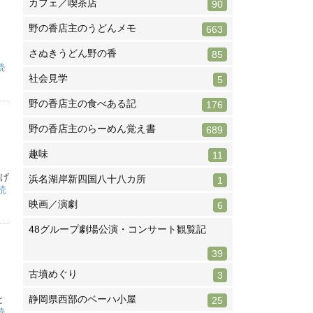
カフェ／喫茶店
90
野の香店主のうどんメモ
663
さぬきうどん野の香
85
、
続
社会見学
5
野の香店主の食べある記
176
野の香店主のらーめん覚え書
689
趣味
11
揚げ
浜名湖岸新四国八十八カ所
1
読
映画／演劇
6
48グループ劇場公演・コンサート観覧記
39
古墳めぐり
3
静岡県西部のベーハ小屋
と
25
続