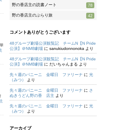
野の香店主の読書ノート
78
野の香店主のぶらり旅
42
コメントありがとうございます
48グループ劇場公演観覧記 チームN【N Pride
中華
公演】＠NMB劇場
に
sanukiudonnonoka
より
読
48グループ劇場公演観覧記 チームN【N Pride
公演】＠NMB劇場
に
だいちゃんまる
より
先々週のパニーニ 金曜日 ファリーナ
に
光
（みつ）
より
先々週のパニーニ 金曜日 ファリーナ
に
さ
ぬきうどん野の香 店主
より
替
読
先々週のパニーニ 金曜日 ファリーナ
に
光
（みつ）
より
アーカイブ