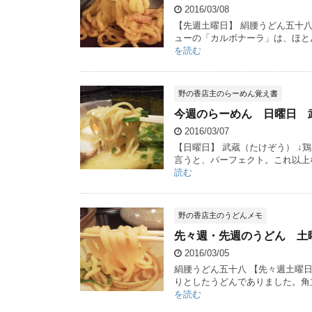
2016/03/08
【先週土曜日】 絹腰うどん五十
ューの「カルボナーラ」は、ほとん
を読む
野の香店主のらーめん覚え書
今週のらーめん 日曜日 
2016/03/07
【日曜日】 武蔵（たけぞう） 
言うと、パーフェクト。これ以上な
読む
野の香店主のうどんメモ
先々週・先週のうどん 土
2016/03/05
絹腰うどん五十八 【先々週土曜
りとしたうどんでありました。角立
を読む