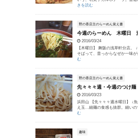
きを読む
野の香店主のらーめん覚え書
今週のらーめん 木曜日 
2016/03/24
【木曜日】 舞阪の浅草軒分店。 
そばって、昔っからなぜか一味が
む
野の香店主のらーめん覚え書
先々々々週・今週のつけ麺
2016/03/23
浜田山 【先々々々週水曜日】 ↓
え玉…細麺の食感も抜群。細いので
む
趣味