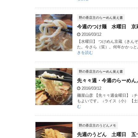
野の香店主のらーめん覚え書
今週のつけ麺 水曜日 京
2016/03/12
【水曜日】 つけめん京蔵（きん
た。今さら（笑）。何年かかっと
きを読む
野の香店主のらーめん覚え書
先々々週・今週のらーめん
2016/03/12
麺屋山彦 【先々々週金曜日】 
もよいです。 ↓ライス（小） 【
む
野の香店主のうどんメモ
先週のうどん 土曜日 五