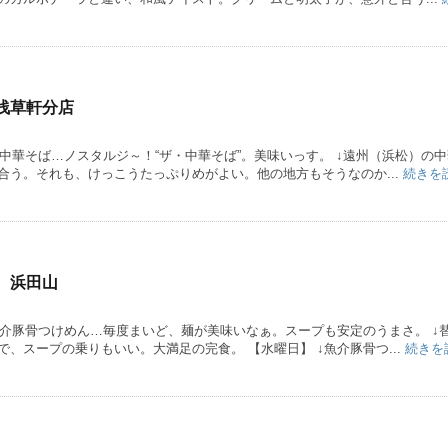
浅草軒分店
↓中華そば…ノスタルジ～！“ザ・中華そば”。美味いっす。 ↓遠州（浜松）の
合う。それも、けっこうたっぷりめがよい。他の地方もそうなのか...
続きを
 浜田山
魚介豚骨つけめん…毎度まいど、麺が美味いなぁ。スープも安定のうまさ。 ↓
、スープの乗りもいい。大満足の完食。 【水曜日】 ↓魚介豚骨つ...
続きを