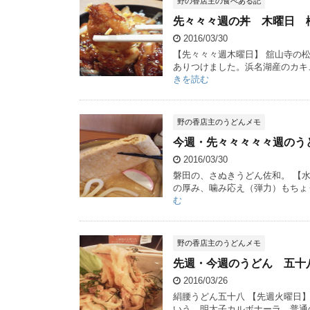
野の香店主の食べある記
先々々々週の丼 木曜日 
2016/03/30
【先々々々週木曜日】 舘山寺の
ありつけました。浜名湖産のカキ
きを読む
野の香店主のうどんメモ
今週・先々々々々々週のう
2016/03/30
磐田の、さぬきうどん佐和。 【
の厚み、噛み応え（弾力）もちょう
む
野の香店主のうどんメモ
先週・今週のうどん 五十
2016/03/26
絹腰うどん五十八 【先週火曜日
いう、明太子カルボナーラ。普通