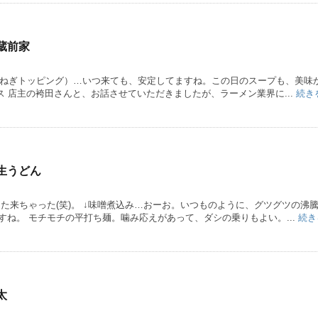
蔵前家
（白ねぎトッピング）…いつ来ても、安定してますね。この日のスープも、美味
ス 店主の袴田さんと、お話させていただきましたが、ラーメン業界に...
続き
生うどん
た来ちゃった(笑)。 ↓味噌煮込み…おーお。いつものように、グツグツの沸
ね。 モチモチの平打ち麺。噛み応えがあって、ダシの乗りもよい。...
続き
太