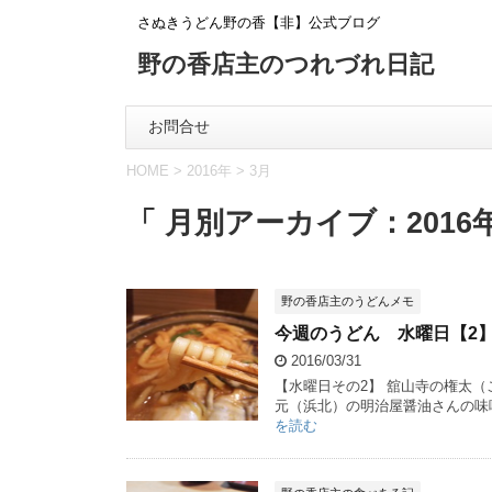
さぬきうどん野の香【非】公式ブログ
野の香店主のつれづれ日記
お問合せ
HOME
>
2016年
>
3月
「 月別アーカイブ：2016年
野の香店主のうどんメモ
今週のうどん 水曜日【2
2016/03/31
【水曜日その2】 舘山寺の権太
元（浜北）の明治屋醤油さんの味
を読む