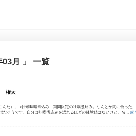
03月 」 一覧
】 権太
（ごんた）。 ↓牡蠣味噌煮込み…期間限定の牡蠣煮込み。なんとか間に合った
噌だそうです。自分は味噌煮込みを語れるほどの経験値はないけど、名...
続