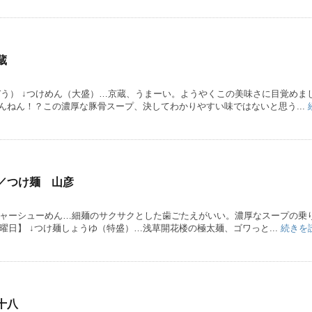
蔵
ぞう） ↓つけめん（大盛）…京蔵、うまーい。ようやくこの美味さに目覚めま
んねん！？この濃厚な豚骨スープ、決してわかりやすい味ではないと思う...
／つけ麺 山彦
↓チャーシューめん…細麺のサクサクとした歯ごたえがいい。濃厚なスープの乗
土曜日】 ↓つけ麺しょうゆ（特盛）…浅草開花楼の極太麺、ゴワっと...
続きを
十八