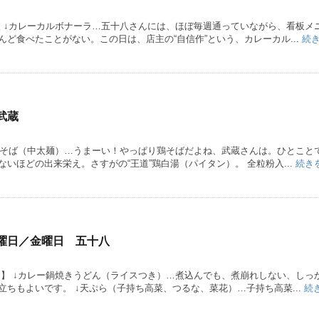
八 ↓カレーカルボナーラ…五十八さんには、ほぼ毎週通っていながら、看板メ
ど食べたことがない。この日は、店主の“自信作”という、カレーカル...
続
武蔵
↓鶏そば（中太麺）…うまーい！やっぱり鶏そばだよね、武蔵さんは。ひとこと
いほどの出来栄え。さすがの“王道”鶏白湯（パイタン）。 全粒粉入...
続き
曜日／金曜日 五十八
日】 ↓カレー鍋焼きうどん（ライスつき）…煮込んでも、煮崩れしない、しっ
ちもよいです。 ↓天ぷら（子持ち高菜、つるな、菜花）…子持ち高菜...
続