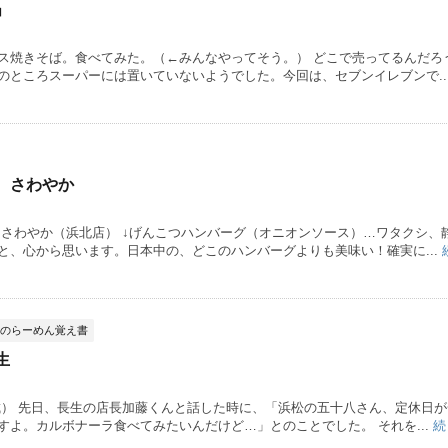
」
ス焼きそば。食べてみた。（←みんなやってそう。） どこで売ってるんだろ
のところスーパーには置いていないようでした。今回は、セブンイレブンで..
 さわやか
ンさわやか（浜北店） ↓げんこつハンバーグ（オニオンソース）…ワタクシ、
と、心から思います。日本中の、どこのハンバーグよりも美味い！確実に...
のらーめん覚え書
生
城） 先日、長生の店長加藤くんと話した時に、「浜松の五十八さん、定休日が
よ。カルボナーラ食べてみたいんだけど…」とのことでした。 それを...
続