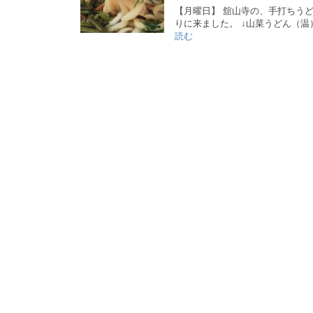
【月曜日】 舘山寺の、手打ちう
りに来ました。 ↓山菜うどん（温
読む