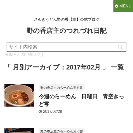
MENU
さぬきうどん野の香【非】公式ブログ
野の香店主のつれづれ日記
HOME
>
2017年
>
2月
「 月別アーカイブ：2017年02月 」 一覧
野の香店主のらーめん覚え書
今週のらーめん 日曜日 青空きっ
ど零
2017/02/28
野の香店主のらーめん覚え書