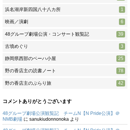
浜名湖岸新四国八十八カ所
1
映画／演劇
6
48グループ劇場公演・コンサート観覧記
39
古墳めぐり
3
静岡県西部のベーハ小屋
25
野の香店主の読書ノート
78
野の香店主のぶらり旅
42
コメントありがとうございます
48グループ劇場公演観覧記 チームN【N Pride公演】＠
NMB劇場
に
sanukiudonnonoka
より