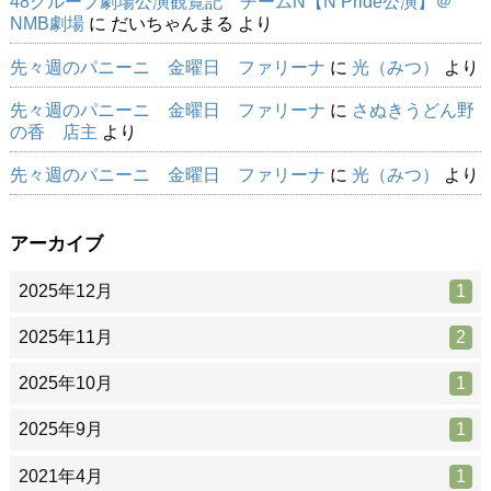
48グループ劇場公演観覧記 チームN【N Pride公演】＠
NMB劇場
に
だいちゃんまる
より
先々週のパニーニ 金曜日 ファリーナ
に
光（みつ）
より
先々週のパニーニ 金曜日 ファリーナ
に
さぬきうどん野
の香 店主
より
先々週のパニーニ 金曜日 ファリーナ
に
光（みつ）
より
アーカイブ
2025年12月
1
2025年11月
2
2025年10月
1
2025年9月
1
2021年4月
1