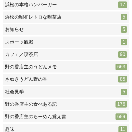
浜松の本格ハンバーガー
17
浜松の昭和レトロな喫茶店
5
お知らせ
5
スポーツ観戦
1
カフェ／喫茶店
90
野の香店主のうどんメモ
663
さぬきうどん野の香
85
社会見学
5
野の香店主の食べある記
176
野の香店主のらーめん覚え書
689
趣味
11