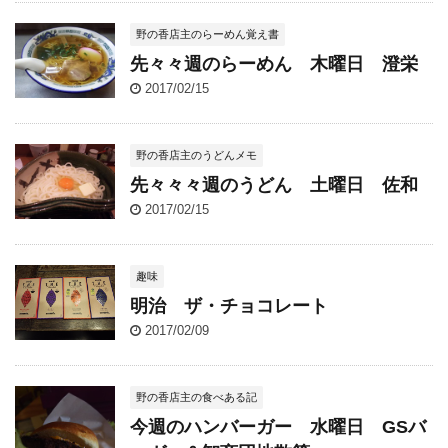
野の香店主のらーめん覚え書
先々々週のらーめん 木曜日 澄栄
2017/02/15
野の香店主のうどんメモ
先々々々週のうどん 土曜日 佐和
2017/02/15
趣味
明治 ザ・チョコレート
2017/02/09
野の香店主の食べある記
今週のハンバーガー 水曜日 GSバ