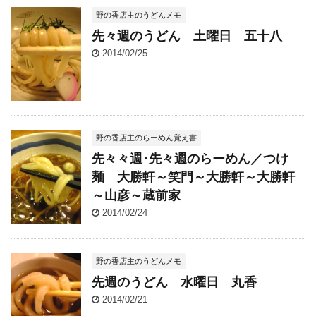
野の香店主のうどんメモ
先々週のうどん 土曜日 五十八
2014/02/25
野の香店主のらーめん覚え書
先々々週･先々週のらーめん／つけ
麺 大勝軒～笑門～大勝軒～大勝軒
～山彦～蔵前家
2014/02/24
野の香店主のうどんメモ
先週のうどん 水曜日 丸香
2014/02/21