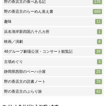
野の香店主の食べある記
176
野の香店主のらーめん覚え書
689
趣味
11
浜名湖岸新四国八十八カ所
1
映画／演劇
6
48グループ劇場公演・コンサート観覧記
39
古墳めぐり
3
静岡県西部のベーハ小屋
25
野の香店主の読書ノート
78
野の香店主のぶらり旅
42