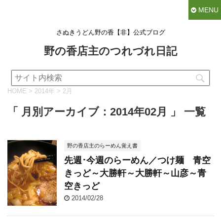
MENU
さぬきうどん野の香【非】公式ブログ
野の香店主のつれづれ日記
HOME
>
2014年
>
2月
「 月別アーカイブ：2014年02月 」 一覧
野の香店主のらーめん覚え書
先週･今週のらーめん／つけ麺 青空
きっど～大勝軒～大勝軒～山彦～青
空きっど
2014/02/28