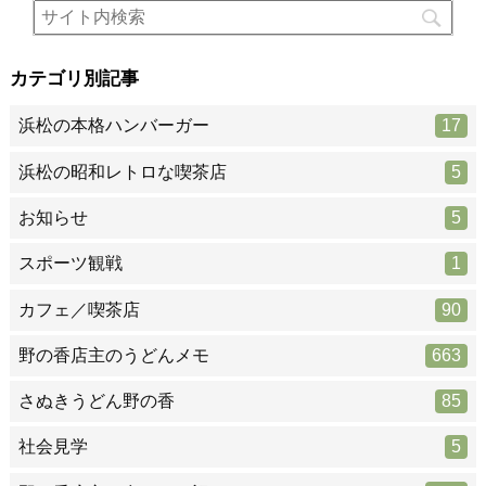
カテゴリ別記事
浜松の本格ハンバーガー
17
浜松の昭和レトロな喫茶店
5
お知らせ
5
スポーツ観戦
1
カフェ／喫茶店
90
野の香店主のうどんメモ
663
さぬきうどん野の香
85
社会見学
5