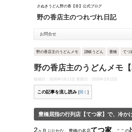
さぬきうどん野の香【非】公式ブログ
野の香店主のつれづれ日記
お問合せ
野の香店主のうどんメモ
讃岐うどん
豊橋
てつ
野の香店主のうどんメモ【
投稿日：2020年3月11日 更新日：
2020年3月12日
この記事を流し読み
[
開く
]
豊橋屈指の行列店【てつ家】で、冷か
2
てつ家
ヶ月ぶりかな。豊橋の名店
。ここの