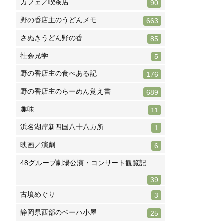
カフェ／喫茶店
90
野の香店主のうどんメモ
663
さぬきうどん野の香
85
社会見学
5
野の香店主の食べある記
176
野の香店主のらーめん覚え書
689
趣味
11
浜名湖岸新四国八十八カ所
1
映画／演劇
6
48グループ劇場公演・コンサート観覧記
39
古墳めぐり
3
静岡県西部のベーハ小屋
25