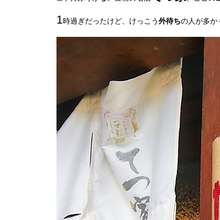
1
時過ぎだったけど、けっこう
外待ち
の人が多か